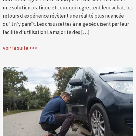
une solution pratique et ceux qui regrettent leur achat, les
retours d’expérience révèlent une réalité plus nuancée
qu’il n’y paraît. Les chaussettes à neige séduisent par leur
facilité d’utilisation La majorité des […]
Voir la suite >>>
Peut-
on
changer
un
seul
pneu
:
les