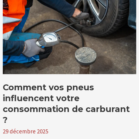
pneus
influencent
votre
consommation
de
carburant
?
Comment vos pneus
influencent votre
consommation de carburant
?
29 décembre 2025