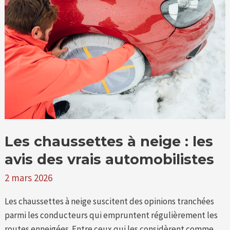
à
neige
:
les
avis
des
vrais
automobilistes
Les chaussettes à neige : les
avis des vrais automobilistes
2 mars 2026
Les chaussettes à neige suscitent des opinions tranchées
parmi les conducteurs qui empruntent régulièrement les
routes enneigées. Entre ceux qui les considèrent comme