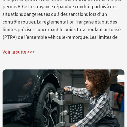
permis B. Cette croyance répandue conduit parfois à des
situations dangereuses ou à des sanctions lors d’un
contrôle routier. La réglementation française établit des
limites précises concernant le poids total roulant autorisé
(PTRA) de l’ensemble véhicule-remorque. Les limites de
Voir la suite >>>
Comment
le
parallélisme
de
vos
roues
impacte
directement