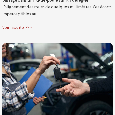
passage dans un nid-de-poule suffit à dérégler
l’alignement des roues de quelques millimètres. Ces écarts
imperceptibles au
Voir la suite >>>
Quelle
est
la
garantie
obligatoire
pour
une
voiture
d’occasion
proposée