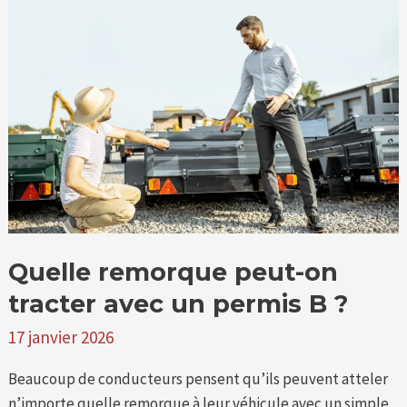
remorque
peut-
on
tracter
avec
un
permis
B
?
Quelle remorque peut-on
tracter avec un permis B ?
17 janvier 2026
Beaucoup de conducteurs pensent qu’ils peuvent atteler
n’importe quelle remorque à leur véhicule avec un simple