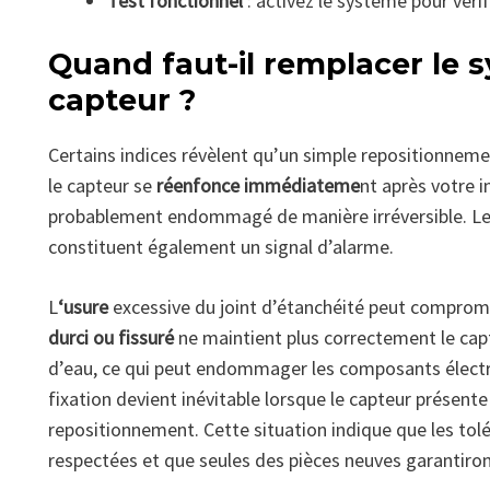
Test fonctionnel
: activez le système pour vér
Quand faut-il remplacer le 
capteur ?
Certains indices révèlent qu’un simple repositionnemen
le capteur se
réenfonce immédiateme
nt après votre in
probablement endommagé de manière irréversible. Les f
constituent également un signal d’alarme.
L
‘usure
excessive du joint d’étanchéité peut compromet
durci ou fissuré
ne maintient plus correctement le capte
d’eau, ce qui peut endommager les composants élect
fixation devient inévitable lorsque le capteur présen
repositionnement. Cette situation indique que les tolé
respectées et que seules des pièces neuves garantiron