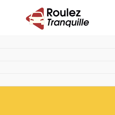
vigation
es
ticles