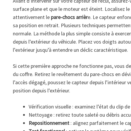
Avant d’intervenir sur votre capteur de recul, assurez-
surface plane et que le moteur est éteint. Localisez l
attentivement le
pare-chocs arrièr
e. Le capteur enfon
sa position en retrait. Plusieurs techniques permetten
normale. La méthode la plus simple consiste à exerce
depuis l’extérieur du véhicule. Placez vos doigts auto
l’extérieur jusqu’à entendre un déclic caractéristique.
Si cette première approche ne fonctionne pas, vous de
du coffre. Retirez le revêtement du pare-chocs en dévi
l’accès dégagé, poussez le capteur depuis l’intérieur v
position depuis l’extérieur.
Vérification visuelle : examinez l’état du clip de
Nettoyage : retirez toute saleté ou débris ac
Repositionnement
: alignez parfaitement le c