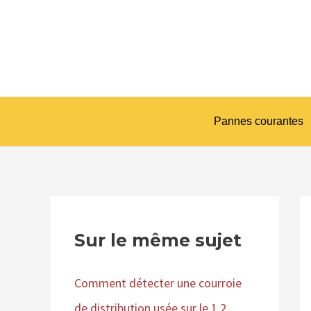
Aller
Na
au
d
contenu
ar
Pannes courantes
Sur le même sujet
Comment détecter une courroie
de distribution usée sur le 1.2