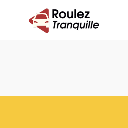
vigation
es
ticles