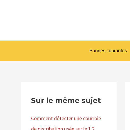
Aller
Na
au
d
contenu
ar
Pannes courantes
Sur le même sujet
Comment détecter une courroie
de distribution usée sur le 1.2